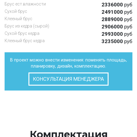
Брус ест.влажности
2336000
руб
Cухой брус
2491000
руб
Клееный брус
2889000
руб
Брус из кедра (сырой)
2906000
руб
Сухой брус кедра
2993000
руб
Клееный брус кедра
3235000
руб
В проект можно внести изменения: поменять площадь,
планировку, дизайн, комплектацию.
КОНСУЛЬТАЦИЯ МЕНЕДЖЕРА
Комплектация