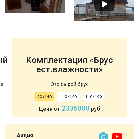
ый
Комплектация «Брус
ест.влажности»
 и
Это сырой брус
90х140
140х140
140х190
2336000
Цена от
руб
Акция