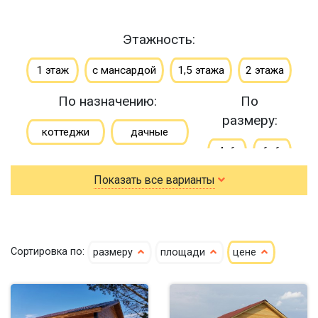
Этажность:
1 этаж
с мансардой
1,5 этажа
2 этажа
По назначению:
По
размеру:
коттеджи
дачные
4х6
6х6
зимние
Показать все варианты
6х7
6х8
для постоянного проживания
6х9
7х8
гостевые
летние
7х9
7х10
Сортировка по:
размеру
площади
цене
8х8
8х9
9х9