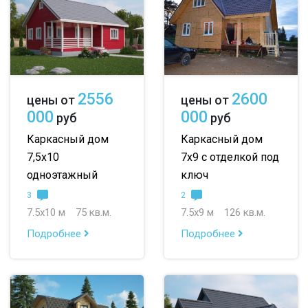
2556
2600
цены от
цены от
000
000
руб
руб
Каркасный дом
Каркасный дом
7,5х10
7х9 с отделкой под
одноэтажный
ключ
3
2
7.5х10 м
75 кв.м.
7.5х9 м
126 кв.м.
Подробнее
Подробнее