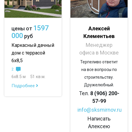
с эркером
с котельной
с панорамными окнами
с санузлом
1597
Алексей
цены от
с ванной
с туалетом
с беседкой
000
Клементьев
руб
Менеджер
с летней кухней
с двумя входами
Каркасный дачный
офиса в Москве
дом с террасой
6х8,5
Терпеливо ответит
2
на все вопросы по
6х8.5 м
51 кв.м.
строительству.
Дружелюбный.
Подробнее
Тел.
8 (906) 200-
57-99
info@sksmirnov.ru
Написать
Алексею