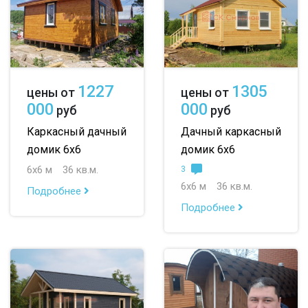
10х12
большие
небольшие
1227
1305
цены от
цены от
000
000
руб
руб
маленькие
Каркасный дачный
Дачный каркасный
до 50 м
домик 6х6
домик 6х6
6х6 м
36 кв.м.
3
до 100 м
6х6 м
36 кв.м.
Подробнее
до 150 м
Подробнее
до 200 м
По опциям:
с балконом
с верандой
с террасой