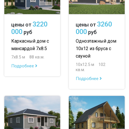
3220
3260
цены от
цены от
000
000
руб
руб
Каркасный дом с
Одноэтажный дом
мансардой 7х8.5
10х12 из бруса с
сауной
7х8.5 м
88 кв.м.
10х12.5 м
102
Подробнее
кв.м.
Подробнее