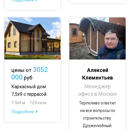
до 200 м
По опциям:
с балконом
с верандой
с террасой
с эркером
с котельной
с панорамными окнами
с санузлом
3052
Алексей
цены от
с ванной
с туалетом
с беседкой
000
Клементьев
руб
Менеджер
с летней кухней
с двумя входами
Каркасный дом
офиса в Москве
7,5х9 с террасой
7.5х9 м
124 кв.м.
Терпеливо ответит
на все вопросы по
Подробнее
строительству.
Дружелюбный.