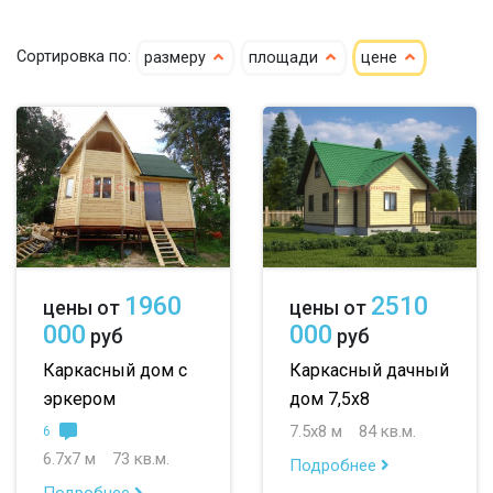
гостевые
летние
7х9
7х10
Сортировка по:
размеру
площади
цене
8х8
8х9
9х9
10х12
большие
небольшие
1960
2510
цены от
цены от
000
000
руб
руб
маленькие
Каркасный дом с
Каркасный дачный
до 50 м
эркером
дом 7,5х8
7.5х8 м
84 кв.м.
6
до 100 м
6.7х7 м
73 кв.м.
Подробнее
до 150 м
Подробнее