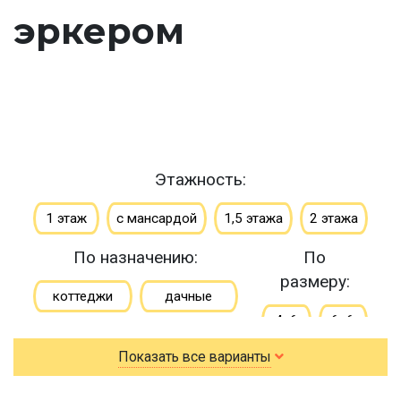
эркером
Этажность:
1 этаж
с мансардой
1,5 этажа
2 этажа
По назначению:
По
размеру:
коттеджи
дачные
4х6
6х6
зимние
Показать все варианты
6х7
6х8
для постоянного проживания
6х9
7х8