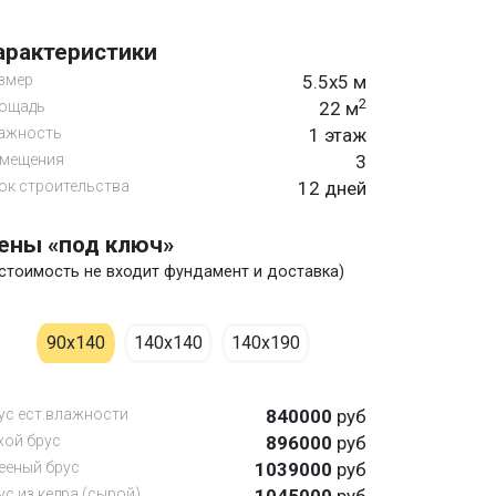
арактеристики
змер
5.5х5 м
2
ощадь
22 м
ажность
1 этаж
мещения
3
ок строительства
12 дней
ены «под ключ»
 стоимость не входит фундамент и доставка)
90х140
140х140
140х190
ус ест.влажности
840000
руб
хой брус
896000
руб
ееный брус
1039000
руб
ус из кедра (сырой)