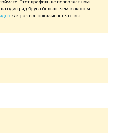
поймете. Этот профиль не позволяет нам
Профил
 на один ряд бруса больше чем в эконом
видео
как раз все показывает что вы
Обвязк
Половы
Чернов
Стропи