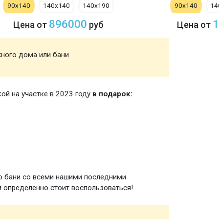
90х140
140х140
140х190
90х140
14
896000
1
Цена от
руб
Цена от
жного дома или бани
Акция
кой на участке в 2023 году
в подарок:
Зимняя
ю бани со всеми нашими последними
 определённо стоит воспользоваться!