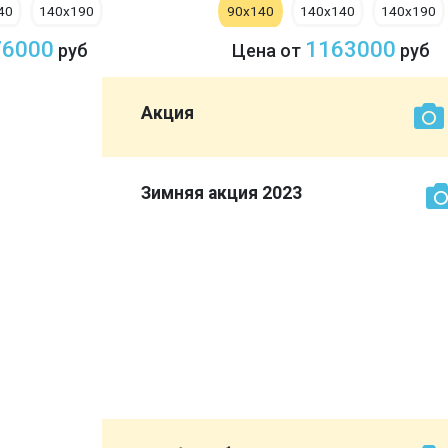
40
140х190
90х140
140х140
140х190
76000
1163000
руб
Цена от
руб
Акция
рок:
Зимняя акция 2023
ми
ься!