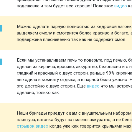
подешевле и там будет все хорошо! Полезное
видео
ка
Можно сделать парную полностью из кедровой вагонки
выделяем смолу и смотрится более красиво и богато, а
подвержена плесневению так как не содержит смол.
Если мы устанавливаем печь то поверьте, под печью, бо
сделан из кирпича, красиво, аккуратно, безопасно и с
гладкий и красивый с двух сторон, раньше 99% кирпича
выходила в комнату отдыха, а в парной было ужасно. 
это достойно с двух сторон. Еще
видео
что мы встреча
сделано, только как.
Наши бригады приедут к вам с внушительным набором и
плинтуса, вагонка будут за пилены аккуратно, а не бен
отрывок видео
когда уже как говорится крыльями маха