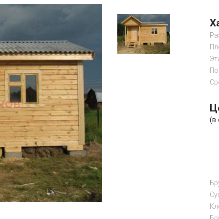
Х
Ра
Пл
Эт
По
Ср
Ц
(в
Бр
Cу
Кл
Бр