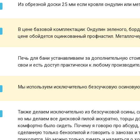
Из обрезной доски 25 мм если кровля ондулин или ме
В цене базовой комплектации: Ондулин зеленого, борд
цене обойдется оцинкованный профнастил. Металлоче
Печь для бани устанавливаем за дополнительную стоим
свои и есть доступ практически к любому производите
Мы используем исключительно безсучковую осиновую
Также делаем исключительно из безсучковой осины, 
но мы делаем все дисковой пилой аккуратно, торцы 
комфортно было сидеть. Почему я говорю про абсурд,
сделанную только бензопилой и говорить о занозах и 
приходится. Но можно только думать и надеяться о х