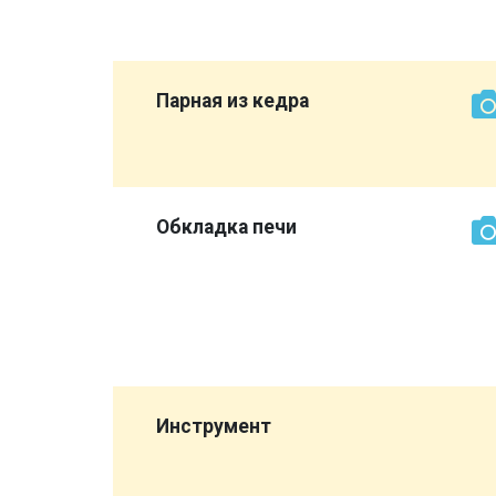
е
Парная из кедра
более
ет
Обкладка печи
кирпич
о сторона
 выглядит
все же
,
Инструмент
а
опора",