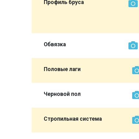
ет нам
Профиль бруса
эконом
вы
Обвязка
Половые лаги
Черновой пол
Стропильная система