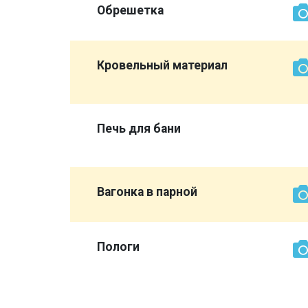
Обрешетка
той же
Кровельный материал
магазины
Печь для бани
Вагонка в парной
сурдом,
Пологи
об вам
всю баню
ыке не
нашли