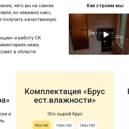
нее, чего вы на самом
Как строим мы:
шевле, но неважно как»,
те получить качественную
акции» и работу СК
мментариях ниже,
совет в области
Комплектация «Брус
ра»
ест.влажности»
ски и
Это сырой брус
ль
90х140
140х140
140х190