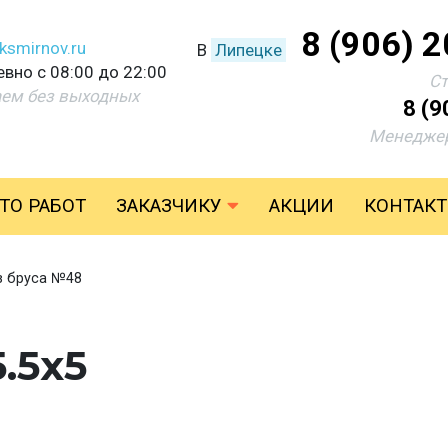
8 (906) 
ksmirnov.ru
В
Липецке
вно с 08:00 до 22:00
С
аем без выходных
8 (9
Менеджер
ТО РАБОТ
ЗАКАЗЧИКУ
АКЦИИ
КОНТАК
з бруса №48
.5х5