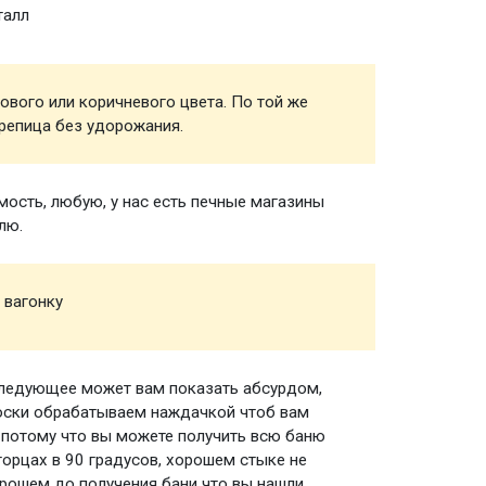
талл
Обреш
ового или коричневого цвета. По той же
Кровел
репица без удорожания.
ость, любую, у нас есть печные магазины
Печь д
лю.
 вагонку
Вагонк
следующее может вам показать абсурдом,
Пологи
доски обрабатываем наждачкой чтоб вам
 потому что вы можете получить всю баню
торцах в 90 градусов, хорошем стыке не
орошем до получения бани что вы нашли