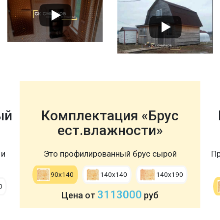
ый
Комплектация «Брус
ест.влажности»
 и
Это профилированный брус сырой
Пр
90х140
140х140
140х190
0
3113000
Цена от
руб