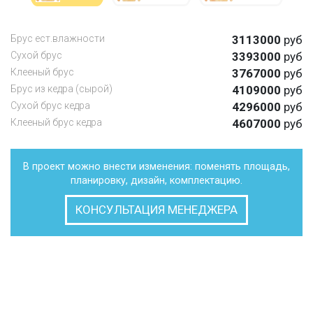
Брус ест.влажности
3113000
руб
Сухой брус
3393000
руб
Клееный брус
3767000
руб
Брус из кедра (сырой)
4109000
руб
Сухой брус кедра
4296000
руб
Клееный брус кедра
4607000
руб
В проект можно внести изменения: поменять площадь,
планировку, дизайн, комплектацию.
КОНСУЛЬТАЦИЯ МЕНЕДЖЕРА