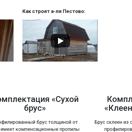
Как строят а-ля Пестово:
омплектация «Сухой
Компл
брус»
«Клеен
офилированный брус толщиной от
Брус склеен из 
 имеет компенсационные пропилы
профилиров