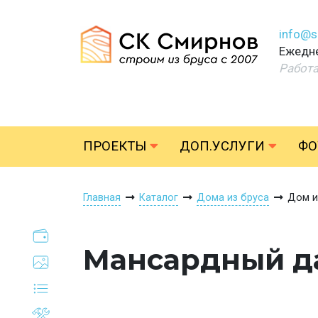
info@s
Ежедне
Работ
ПРОЕКТЫ
ДОП.УСЛУГИ
ФО
Главная
Каталог
Дома из бруса
Дом и
Мансардный да