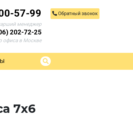
200-57-99
Обратный звонок
тарший менеджер
06) 202-72-25
 офиса в Москве
ТЫ
а 7х6