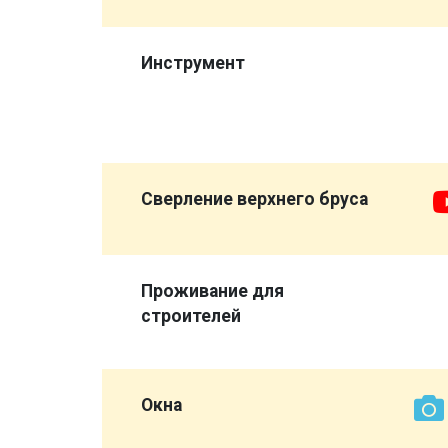
,
а
Инструмент
опора",
ловажный
Сверление верхнего бруса
Проживание для
строителей
иковых
 а
Окна