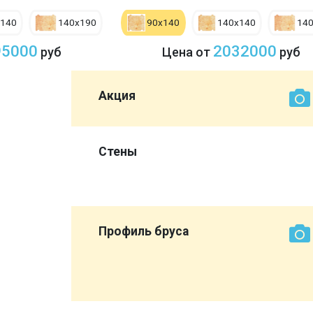
х140
140х190
90х140
140х140
14
95000
2032000
руб
Цена от
руб
Акция
0 мм со
Стены
ет нам
эконом
Профиль бруса
вы