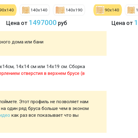
90х140
140х140
140х190
90х140
1497000
1
Цена от
руб
Цена от
жного дома или бани
Акция
х14см, 14х14 см или 14х19 см. Сборка
Стены
ерлением отверстия в верхнем брусе (в
поймете. Этот профиль не позволяет нам
Профил
 на один ряд бруса больше чем в эконом
видео
как раз все показывает что вы