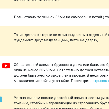
именно качественные окна.
Полы ставим толщиной 36мм на саморезы в потай ( то 
Такие детали которые не стоит выделять в отдельный п
фундамент, джут меду венцами, петли на дверях,
Обязательный элемент брусового дома или бани, это б
окна не менее 50х50мм. Обязательно должен оставатьс
должен быть жёстко закреплен в проеме. В некоторых
металлические ройки, уточняйте. Посмотрите
отрывок
Устанавливаем вполне достойный вариант лестницы, кл
точеные, столбы и направляющие из строганного брус
наткнуться не разбираясь в вопросах застройщика.