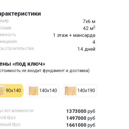
арактеристики
змер
7х6 м
2
ощадь
42 м
ажность
1 этаж + мансарда
мещения
4
ок строительства
14 дней
ены «под ключ»
 стоимость не входит фундамент и доставка)
90х140
140х140
140х190
ус ест.влажности
1373000
руб
хой брус
1497000
руб
ееный брус
1661000
руб