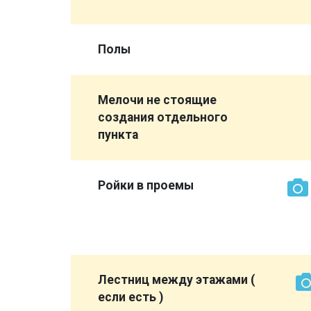
 видно )
Полы
ройд на
Мелочи не стоящие
создания отдельного
пункта
вери или
русок не
Ройки в проемы
м
ны
ы
Лестниц между этажами (
если есть )