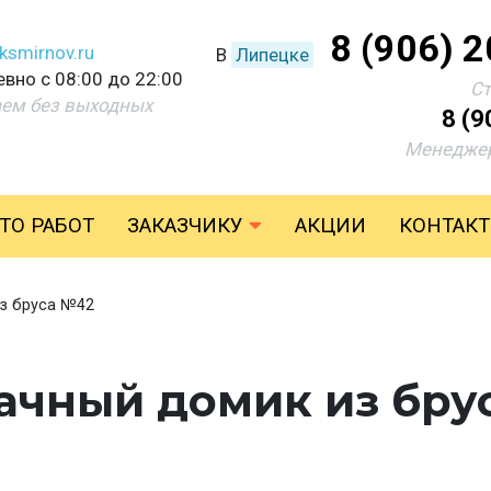
8 (906) 
ksmirnov.ru
В
Липецке
вно с 08:00 до 22:00
С
аем без выходных
8 (9
Менеджер
ТО РАБОТ
ЗАКАЗЧИКУ
АКЦИИ
КОНТАК
з бруса №42
чный домик из брус