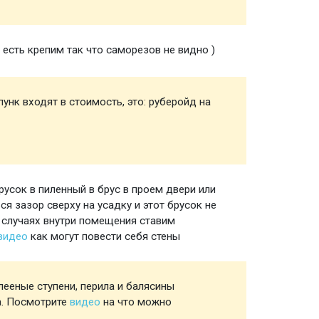
есть крепим так что саморезов не видно )
Полы
унк входят в стоимость, это: руберойд на
Мелочи
создан
пункта
русок в пиленный в брус в проем двери или
Ройки 
я зазор сверху на усадку и этот брусок не
 случаях внутри помещения ставим
 видео
как могут повести себя стены
ееные ступени, перила и балясины
Лестни
а. Посмотрите
видео
на что можно
если ес