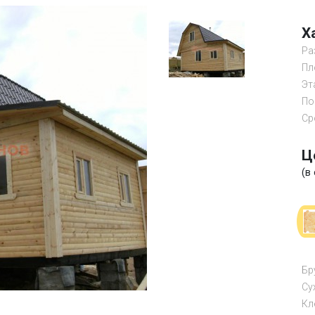
Х
Ра
Пл
Эт
По
Ср
Ц
(в
Бр
Су
Кл