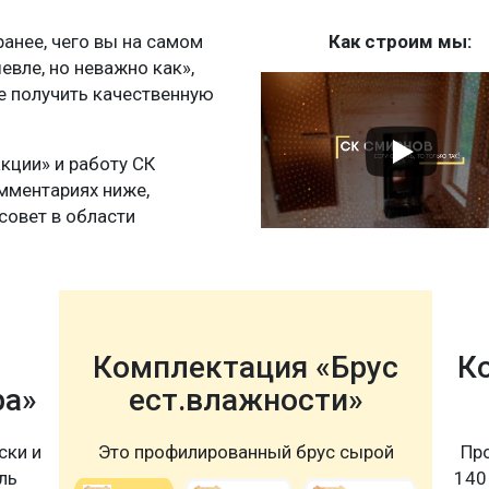
нее, чего вы на самом
Как строим мы:
шевле, но неважно как»,
те получить качественную
акции» и работу СК
мментариях ниже,
совет в области
Комплектация «Брус
К
ра»
ест.влажности»
ски и
Это профилированный брус сырой
Пр
ль
140