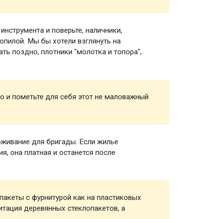
нструмента и поверьте, наличники,
Инстру
зопилой. Мы бы хотели взглянуть на
ть поздно, плотники "молотка и топора",
о и пометьте для себя этот не маловажный
Сверле
живание для бригады. Если жилье
Прожив
я, она платная и останется после
строит
акеты с фурнитурой как на пластиковых
Окна
митация деревянных стеклопакетов, а