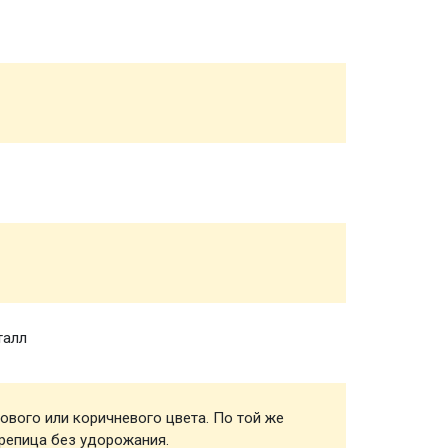
Обвязк
Половы
Чернов
Стропи
талл
Обреш
ового или коричневого цвета. По той же
Кровел
репица без удорожания.