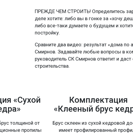
ПРЕЖДЕ ЧЕМ СТРОИТЬ! Определитесь зара
деле хотите: либо вы в гонке за «хочу де
либо все-таки думаете о будущем и хоти
постройку.
Сравните два видео: результат «дома по 
Смирнов. Задавайте любые вопросы в ко
руководитель СК Смирнов ответит и даст 
строительства.
ия «Сухой
Комплектация
едра»
«Клееный брус кед
рус толщиной от
Брус склеен из сухой кедровой до
ационные пропилы
имеет профилированный профи