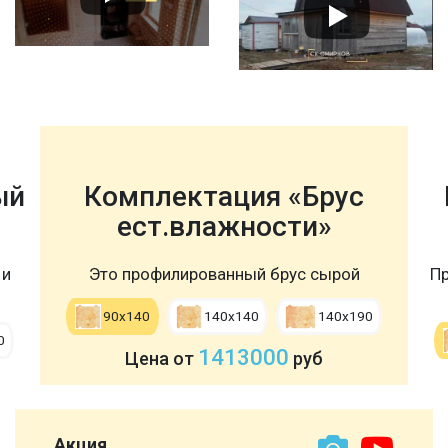
ый
Комплектация «Брус
ест.влажности»
 и
Это профилированный брус сырой
Пр
90х140
140х140
140х190
0
1413000
Цена от
руб
Акция