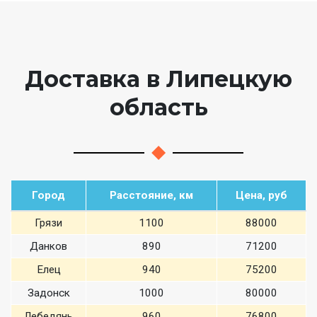
Доставка в Липецкую
область
Город
Расстояние, км
Цена, руб
Грязи
1100
88000
Данков
890
71200
Елец
940
75200
Задонск
1000
80000
Лебедянь
960
76800