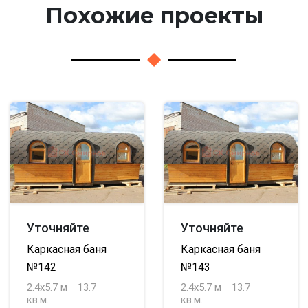
Похожие проекты
Уточняйте
Уточняйте
Каркасная баня
Каркасная баня
№142
№143
2.4х5.7 м
13.7
2.4х5.7 м
13.7
кв.м.
кв.м.