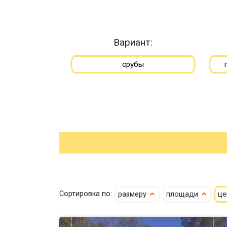
Вариант:
срубы
Сортировка по:
размеру
площади
ц