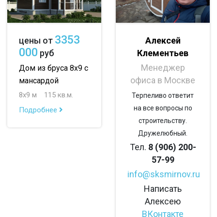
с панорамными окнами
со вторым светом
3353
Алексей
цены от
с санузлом
с ванной
с туалетом
000
Клементьев
руб
с беседкой
с двумя входами
Менеджер
Дом из бруса 8х9 с
офиса в Москве
мансардой
8х9 м
115 кв.м.
Терпеливо ответит
на все вопросы по
Подробнее
строительству.
Дружелюбный.
Тел.
8 (906) 200-
57-99
info@sksmirnov.ru
Написать
Алексею
ВКонтакте