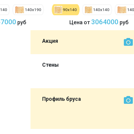
х140
140х190
90х140
140х140
14
57000
3064000
руб
Цена от
руб
Акция
0 мм со
Стены
ет нам
эконом
Профиль бруса
вы