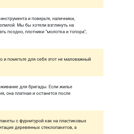
нструмента и поверьте, наличники,
Инстру
зопилой. Мы бы хотели взглянуть на
ть поздно, плотники "молотка и топора",
о и пометьте для себя этот не маловажный
Сверле
живание для бригады. Если жилье
Прожив
я, она платная и останется после
строит
акеты с фурнитурой как на пластиковых
Окна
митация деревянных стеклопакетов, а