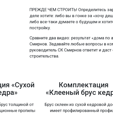
ПРЕЖДЕ ЧЕМ СТРОИТЬ! Определитесь зара
деле хотите: либо вы в гонке за «хочу де
либо все-таки думаете о будущем и хоти
постройку.
Сравните два видео: результат «дома по 
Смирнов. Задавайте любые вопросы в ко
руководитель СК Смирнов ответит и даст 
строительства.
ия «Сухой
Комплектация
едра»
«Клееный брус кед
рус толщиной от
Брус склеен из сухой кедровой до
ационные пропилы
имеет профилированный профи