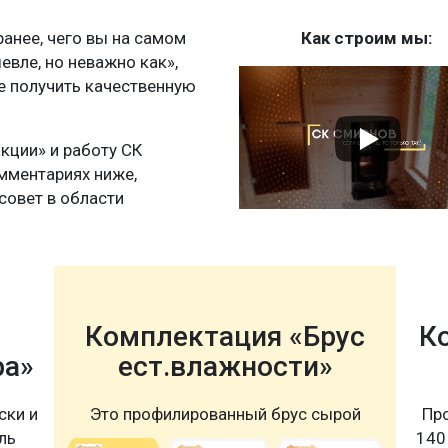
нее, чего вы на самом
Как строим мы:
шевле, но неважно как»,
те получить качественную
акции» и работу СК
мментариях ниже,
совет в области
Комплектация «Брус
К
ра»
ест.влажности»
ски и
Это профилированный брус сырой
Пр
ль
140