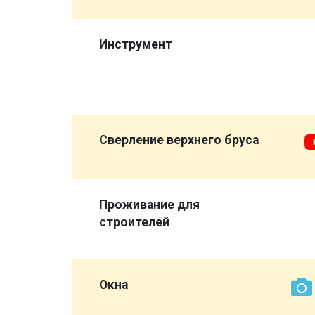
,
а
Инструмент
опора",
ловажный
Сверление верхнего бруса
Проживание для
строителей
иковых
 а
Окна