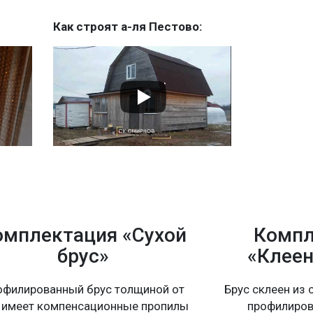
Как строят а-ля Пестово:
омплектация «Сухой
Компл
брус»
«Клеен
офилированный брус толщиной от
Брус склеен из 
 имеет компенсационные пропилы
профилиров