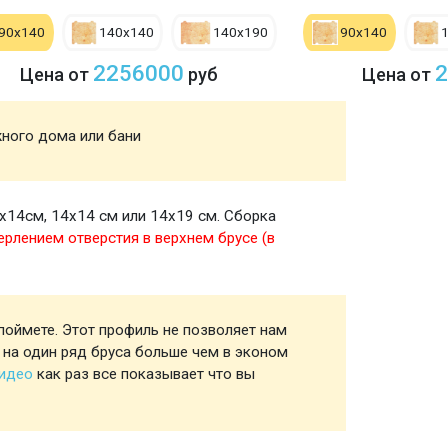
90х140
140х140
140х190
90х140
2256000
2
Цена от
руб
Цена от
жного дома или бани
Акция
х14см, 14х14 см или 14х19 см. Сборка
Стены
ерлением отверстия в верхнем брусе (в
поймете. Этот профиль не позволяет нам
Профил
 на один ряд бруса больше чем в эконом
видео
как раз все показывает что вы