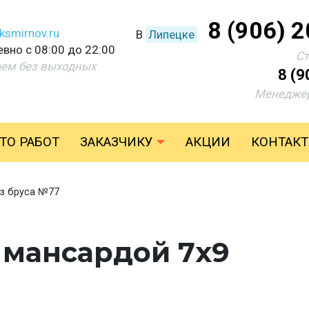
8 (906) 
ksmirnov.ru
В
Липецке
вно с 08:00 до 22:00
С
аем без выходных
8 (9
Менеджер
ТО РАБОТ
ЗАКАЗЧИКУ
АКЦИИ
КОНТАК
з бруса №77
с мансардой 7х9