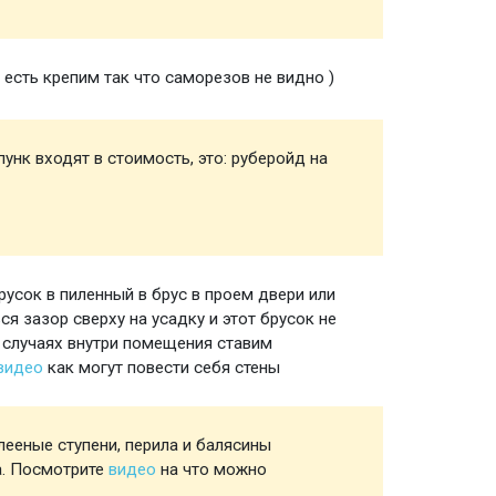
есть крепим так что саморезов не видно )
Полы
унк входят в стоимость, это: руберойд на
Мелочи
создан
пункта
русок в пиленный в брус в проем двери или
Ройки 
я зазор сверху на усадку и этот брусок не
 случаях внутри помещения ставим
 видео
как могут повести себя стены
ееные ступени, перила и балясины
Лестни
а. Посмотрите
видео
на что можно
если ес