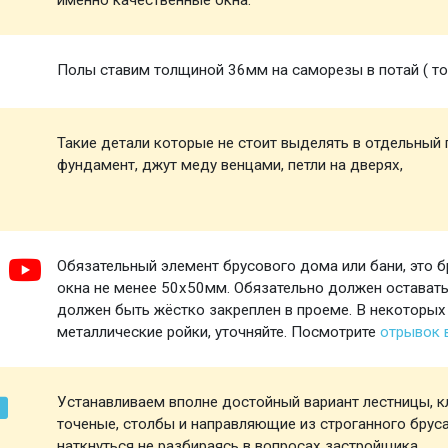
именно качественные окна.
Полы ставим толщиной 36мм на саморезы в потай ( то 
Такие детали которые не стоит выделять в отдельный п
фундамент, джут меду венцами, петли на дверях,
Обязательный элемент брусового дома или бани, это б
окна не менее 50х50мм. Обязательно должен оставатьс
должен быть жёстко закреплен в проеме. В некоторых
металлические ройки, уточняйте. Посмотрите
отрывок
Устанавливаем вполне достойный вариант лестницы, кл
точеные, столбы и направляющие из строганного брус
наткнуться не разбираясь в вопросах застройщика.