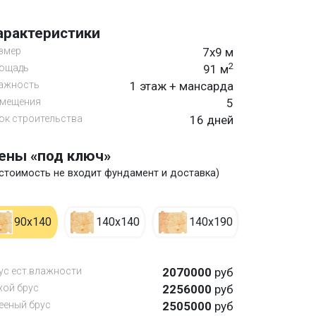
арактеристики
змер
7х9 м
2
ощадь
91 м
ажность
1 этаж + мансарда
мещения
5
ок строительства
16 дней
ены «под ключ»
 стоимость не входит фундамент и доставка)
90х140
140х140
140х190
ус ест.влажности
2070000
руб
хой брус
2256000
руб
ееный брус
2505000
руб