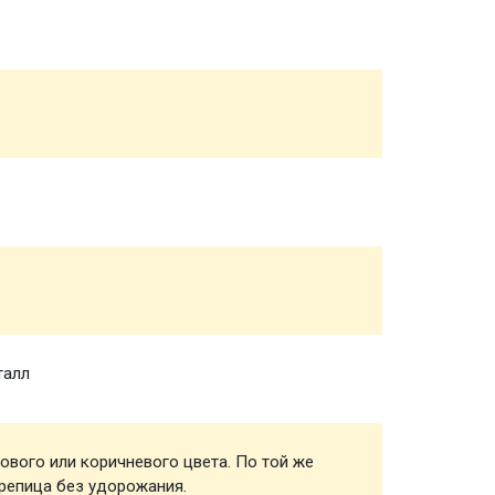
Обвязк
Половы
Чернов
Стропи
талл
Обреш
ового или коричневого цвета. По той же
Кровел
репица без удорожания.