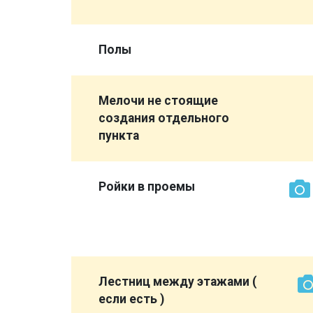
 видно )
Полы
ройд на
Мелочи не стоящие
создания отдельного
пункта
вери или
русок не
Ройки в проемы
м
ны
ы
Лестниц между этажами (
если есть )