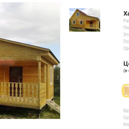
Х
Ра
Пл
Эт
По
Ср
Ц
(в
Бр
Су
Кл