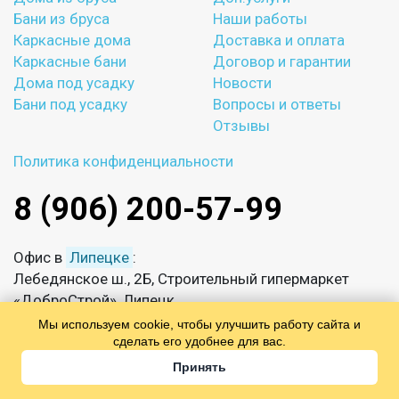
Бани из бруса
Наши работы
Каркасные дома
Доставка и оплата
Каркасные бани
Договор и гарантии
Дома под усадку
Новости
Бани под усадку
Вопросы и ответы
Отзывы
Политика конфиденциальности
8 (906) 200-57-99
Офис в
Липецке
:
Лебедянское ш., 2Б, Строительный гипермаркет
«ДоброСтрой», Липецк
Ежедневно с 08:00 до 22:00
Мы используем cookie, чтобы улучшить работу сайта и
сделать его удобнее для вас.
info@sksmirnov.ru
Принять