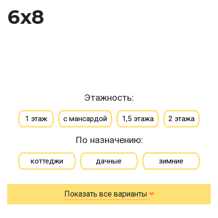
6х8
Этажность:
1 этаж
с мансардой
1,5 этажа
2 этажа
По назначению:
коттеджи
дачные
зимние
для постоянного проживания
гостевые
Показать все варианты
летние