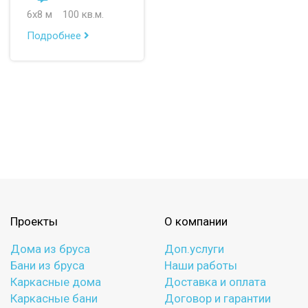
до 150 м
6х8 м
100 кв.м.
до 200 м
Подробнее
По опциям:
с балконом
с верандой
с террасой
с эркером
с котельной
с панорамными окнами
со вторым светом
с санузлом
с ванной
с туалетом
с беседкой
с двумя входами
Проекты
О компании
Дома из бруса
Доп.услуги
Бани из бруса
Наши работы
Каркасные дома
Доставка и оплата
Каркасные бани
Договор и гарантии