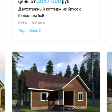
2057 000
цены от
руб
Двухэтажный коттедж из бруса с
балконом 6х8
6х9 м
108 кв.м.
Подробнее