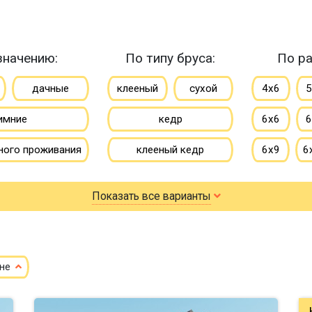
значению:
По типу бруса:
По ра
дачные
клееный
сухой
4х6
5
имние
кедр
6х6
6
ного проживания
клееный кедр
6х9
6
летние
сухой кедр
7х8
7
Показать все варианты
профилированный
8х8
8
100х150
150х150
9х9
ене
150х200
10х10
10х12