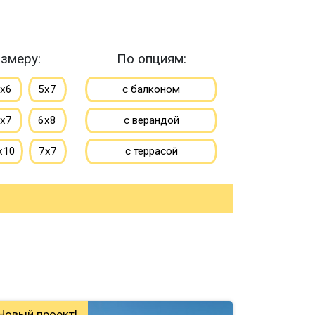
змеру:
По опциям:
х6
5х7
с балконом
х7
6х8
с верандой
х10
7х7
с террасой
х9
7х10
с эркером
х9
8х10
с котельной
9х10
с панорамными окнами
10х11
со вторым светом
до 50 м
с санузлом
Новый проект!