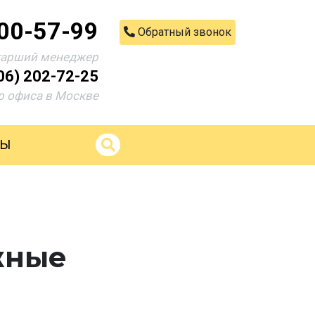
200-57-99
Обратный звонок
тарший менеджер
06) 202-72-25
 офиса в Москве
ТЫ
жные