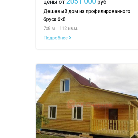
2051 000
цены от
руб
Дешевый дом из профилированного
бруса 6х8
7х8 м
112 кв.м.
Подробнее