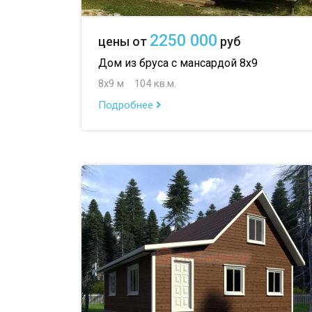
2250 000
цены от
руб
Дом из бруса с мансардой 8х9
8х9 м
104 кв.м.
Подробнее