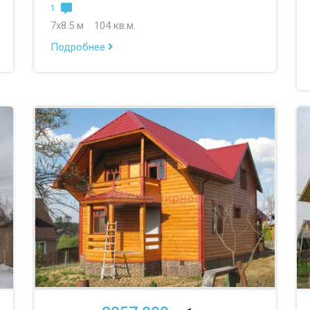
1
7х8.5 м
104 кв.м.
Подробнее