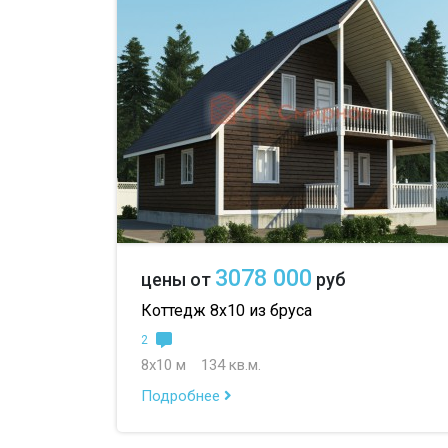
3078 000
цены от
руб
Коттедж 8х10 из бруса
2
8х10 м
134 кв.м.
Подробнее