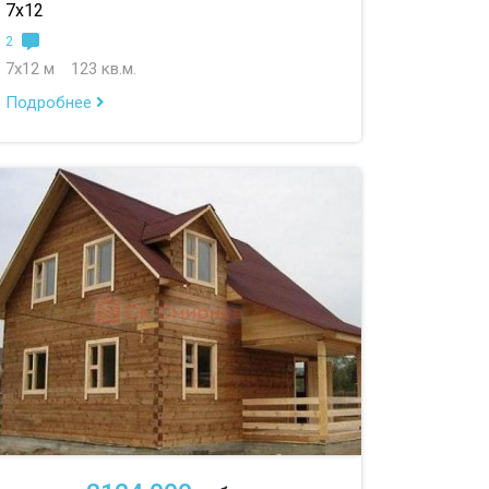
7х12
2
7х12 м
123 кв.м.
Подробнее