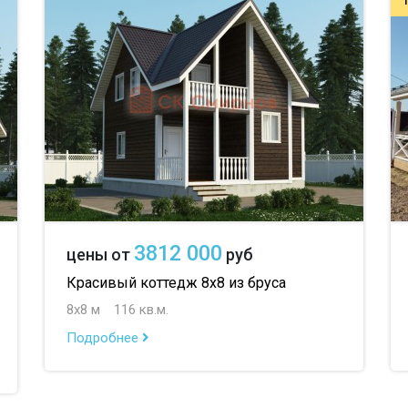
до 
до 
до 
3812 000
цены от
руб
Красивый коттедж 8х8 из бруса
8х8 м
116 кв.м.
Подробнее