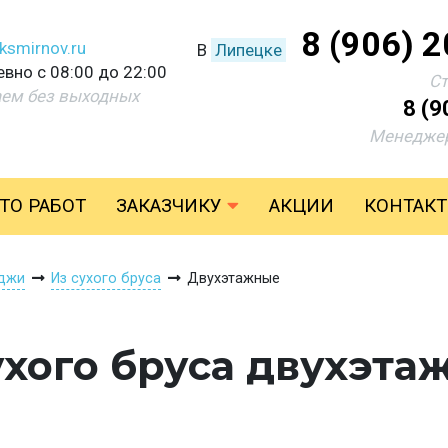
8 (906) 
ksmirnov.ru
В
Липецке
вно с 08:00 до 22:00
С
аем без выходных
8 (9
Менеджер
ТО РАБОТ
ЗАКАЗЧИКУ
АКЦИИ
КОНТАК
джи
Из сухого бруса
Двухэтажные
ухого бруса двухэта