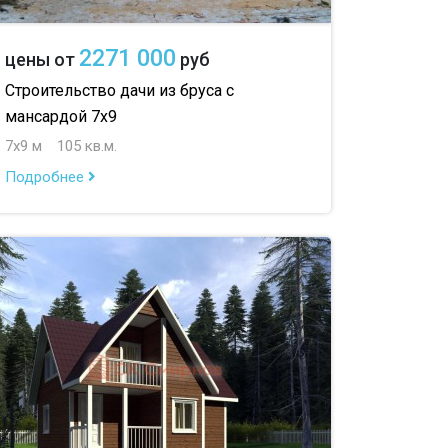
2271 000
цены от
руб
Строительство дачи из бруса с
мансардой 7х9
7х9 м
105 кв.м.
Подробнее