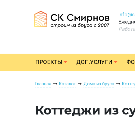
info@s
Ежедне
Работ
ПРОЕКТЫ
ДОП.УСЛУГИ
ФО
Главная
Каталог
Дома из бруса
Котте
Коттеджи из с