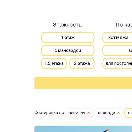
Этажность:
По на
1 этаж
коттеджи
с мансардой
з
1,5 этажа
2 этажа
для постоян
гостевые
Сортировка по:
размеру
площади
ц