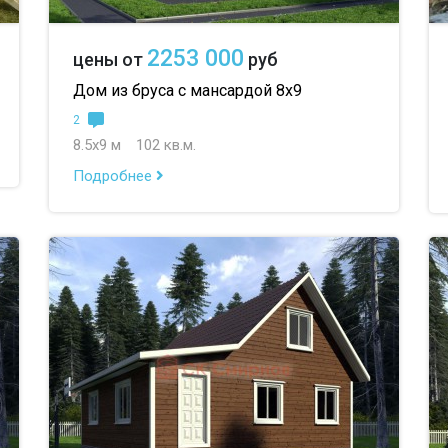
2253 000
цены от
руб
Дом из бруса с мансардой 8х9
2
8.5х9 м
102 кв.м.
Подробнее