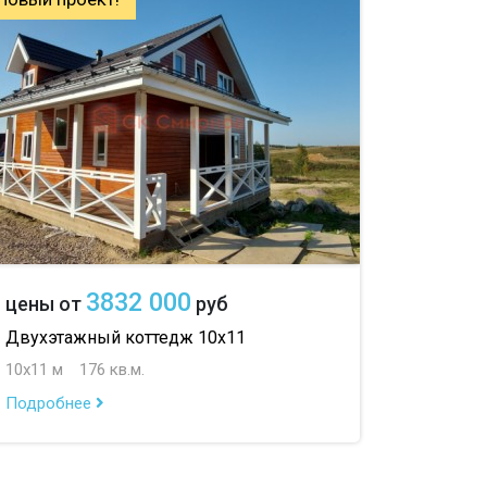
100 м
с ванной
150 м
с туалетом
200 м
с беседкой
с двумя входами
3832 000
цены от
руб
Двухэтажный коттедж 10х11
10х11 м
176 кв.м.
Подробнее