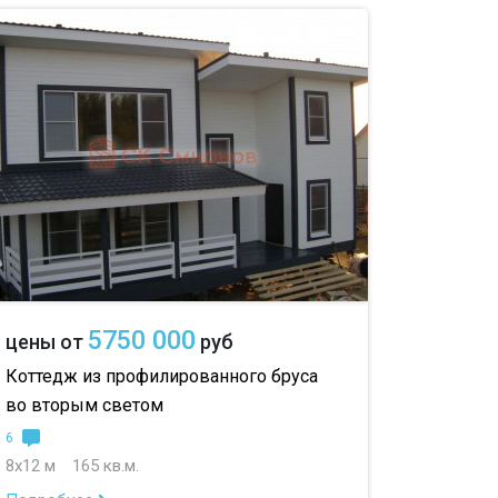
5750 000
цены от
руб
Коттедж из профилированного бруса
во вторым светом
6
8х12 м
165 кв.м.