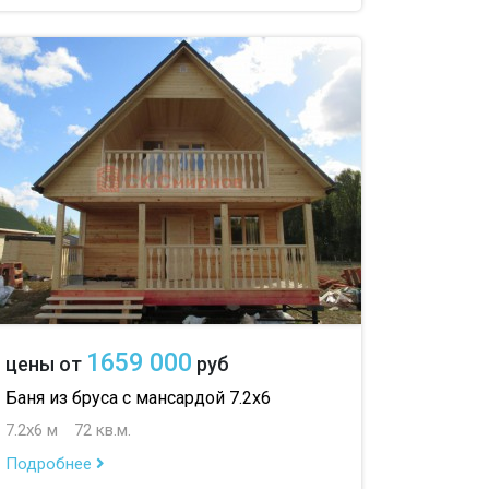
1659 000
цены от
руб
Баня из бруса с мансардой 7.2х6
7.2х6 м
72 кв.м.
Подробнее