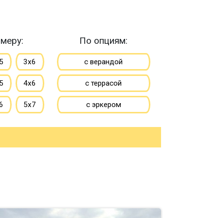
меру:
По опциям:
5
3х6
с верандой
5
4х6
с террасой
6
5х7
с эркером
7
6х8
с котельной
10
8х8
с панорамными окнами
большие
со вторым светом
ьшие
с санузлом
с ванной
до 50 м
с туалетом