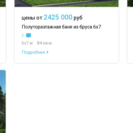
2425 000
цены от
руб
Полутораэтажная баня из бруса 6х7
2
6х7 м
84 кв.м.
Подробнее