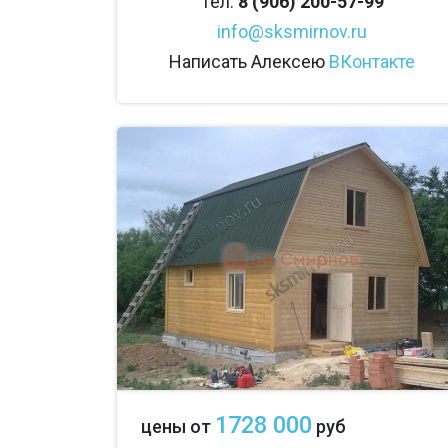
Тел.
8 (906) 200-57-99
info@sksmirnov.ru
Написать Алексею
ВКонтакте
1728 000
цены от
руб