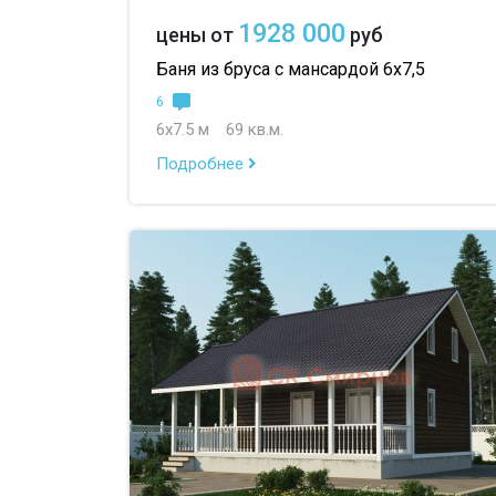
1928 000
цены от
руб
Баня из бруса с мансардой 6х7,5
6
6х7.5 м
69 кв.м.
Подробнее