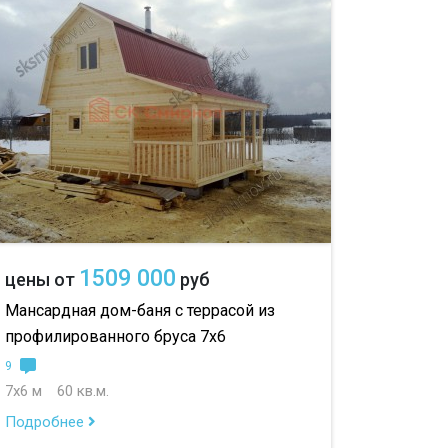
до 150 м
с гостевой комнатой
00 м
с беседкой
с двумя входами
с навесом для авто
1509 000
цены от
руб
Мансардная дом-баня с террасой из
профилированного бруса 7х6
9
7х6 м
60 кв.м.
Подробнее