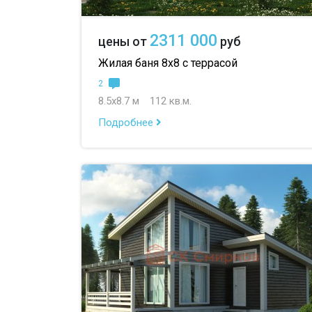
2311 000
цены от
руб
Жилая баня 8х8 с террасой
2
8.5х8.7 м
112 кв.м.
Подробнее