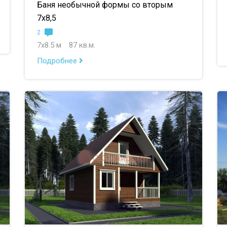
Баня необычной формы со вторым
7х8,5
2
7х8.5 м
87 кв.м.
Подробнее