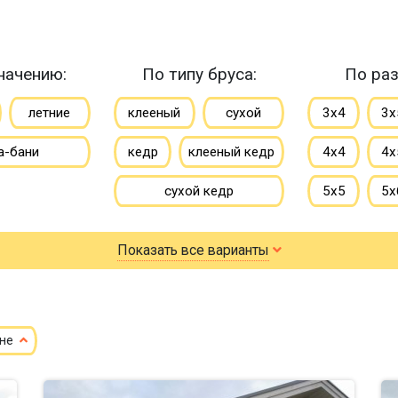
начению:
По типу бруса:
По раз
летние
клееный
сухой
3х4
3х
а-бани
кедр
клееный кедр
4х4
4х
сухой кедр
5х5
5х
профилированный
6х6
6х
Показать все варианты
100х150
150х150
7х8
7х
150х200
8х9
ене
небол
маленькие