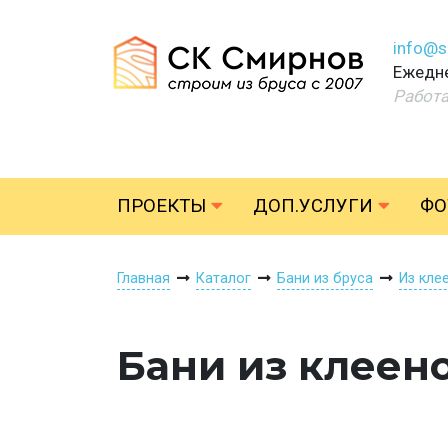
info@s
Ежедне
Работ
ПРОЕКТЫ
ДОП.УСЛУГИ
ФО
Главная
Каталог
Бани из бруса
Из кле
Бани из клеен