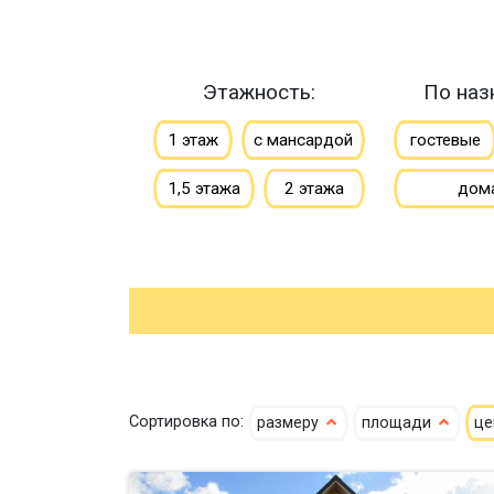
Этажность:
По наз
1 этаж
с мансардой
гостевые
1,5 этажа
2 этажа
дом
Сортировка по:
размеру
площади
ц