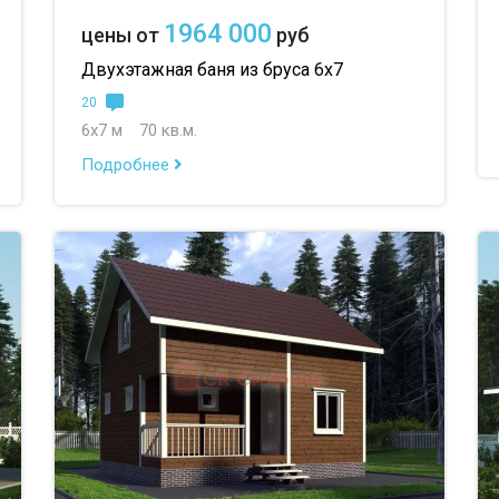
1964 000
цены от
руб
Двухэтажная баня из бруса 6х7
20
6х7 м
70 кв.м.
Подробнее