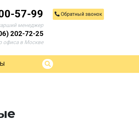
200-57-99
Обратный звонок
тарший менеджер
06) 202-72-25
 офиса в Москве
ТЫ
ные