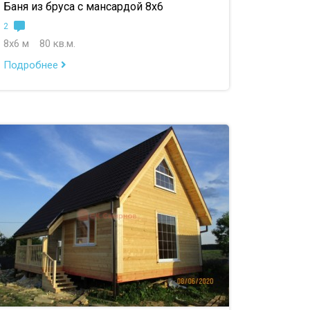
Баня из бруса с мансардой 8х6
2
8х6 м
80 кв.м.
Подробнее