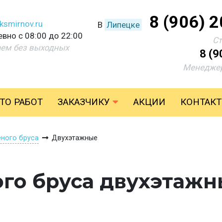
8 (906) 
ksmirnov.ru
В
Липецке
вно с 08:00 до 22:00
С
аем без выходных
8 (9
Менеджер
ТО РАБОТ
ЗАКАЗЧИКУ
АКЦИИ
КОНТАК
еного бруса
Двухэтажные
ого бруса двухэтаж