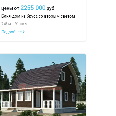
2255 000
цены от
руб
Баня-дом из бруса со вторым светом
7х8 м
91 кв.м.
Подробнее