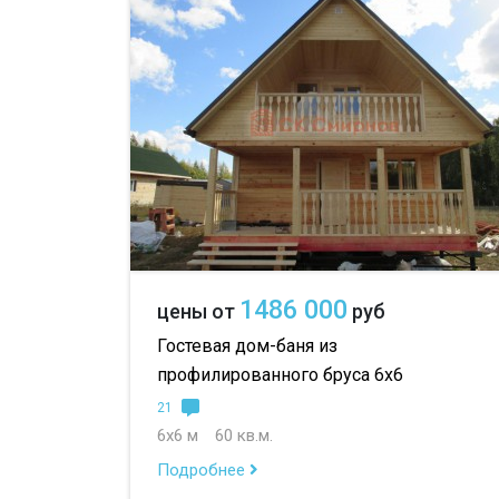
1486 000
цены от
руб
Гостевая дом-баня из
профилированного бруса 6х6
21
6х6 м
60 кв.м.
Подробнее