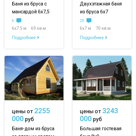
Баня из бруса с
Двухэтажная баня
мансардой 6х7,5
из бруса 6х7
6
20
6х7.5 м
69 кв.м.
6х7 м
70 кв.м.
Подробнее
Подробнее
2255
3243
цены от
цены от
000
000
руб
руб
Баня-дом из бруса
Большая гостевая