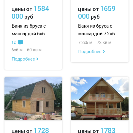
1584
1659
цены от
цены от
000
000
руб
руб
Баня из бруса с
Баня из бруса с
мансардой 6х6
мансардой 7.2х6
7.2х6 м
72 кв.м.
12
6х6 м
60 кв.м.
Подробнее
Подробнее
1728
1783
цены от
цены от