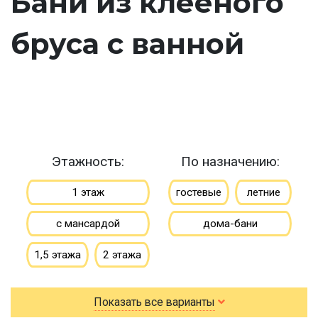
Бани из клееного
бруса с ванной
Этажность:
По назначению:
1 этаж
гостевые
летние
с мансардой
дома-бани
1,5 этажа
2 этажа
По типу бруса:
По размеру:
Показать все варианты
клееный
сухой
3х4
3х5
3х6