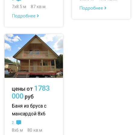
7х8.5 м
87 кв.м.
Подробнее
По опциям:
Подробнее
с верандой
с террасой
с эркером
с котельной
с панорамными окнами
со вторым светом
с санузлом
с ванной
с туалетом
с гостевой комнатой
с беседкой
с двумя входами
1783
цены от
с навесом для авто
000
руб
Баня из бруса с
мансардой 8х6
2
8х6 м
80 кв.м.