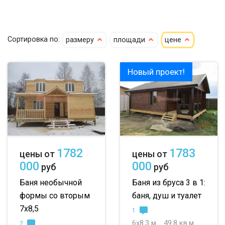
кедр
4х4
4х5
4х6
Сортировка по:
размеру
площади
цене
клееный кедр
5х5
5х6
5х7
сухой кедр
6х6
6х7
6х8
Новый проект!
профилированный
7х8
7х10
8х8
100х150
8х9
большие
150х150
небольшие
1782
1783
цены от
цены от
150х200
маленькие
000
000
руб
руб
до 50 м
до 100 м
Баня необычной
Баня из бруса 3 в 1:
формы со вторым
баня, душ и туалет
до 150 м
7х8,5
1
до 200 м
6х8.3 м
49.8 кв.м.
2